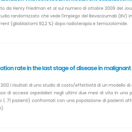
to da Henry Friedman et al sul numero di ottobre 2009 del Jou
 uno studio randomizzato che vede l'impiego del Bevacizumab (BV
rrent (glioblastomi 92,2 %) dopo radioterapia e temozolomide.
zation rate in the last stage of disease in malignan
2012 i risultati di uno studio di costo/effettività di un modello di
nza di accessi ospedalieri negli ultimi due mesi di vita in una
o 1, 71 pazienti) confrontati con una popolazione di pazienti a
z).