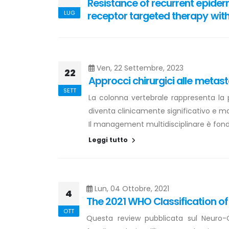
Resistance of recurrent epider
LUG
receptor targeted therapy with
Ven, 22 Settembre, 2023
22
Approcci chirurgici alle metast
SETT
La colonna vertebrale rappresenta la pi
diventa clinicamente significativo e m
Il management multidisciplinare è fonda
Leggi tutto
Lun, 04 Ottobre, 2021
4
The 2021 WHO Classification o
OTT
Questa review pubblicata sul Neuro-