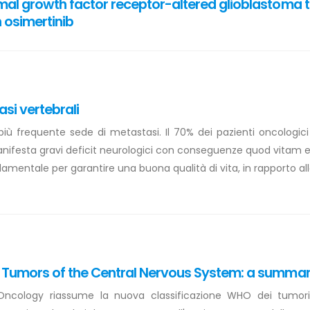
mal growth factor receptor-altered glioblastoma 
 osimertinib
asi vertebrali
ù frequente sede di metastasi. Il 70% dei pazienti oncologici s
anifesta gravi deficit neurologici con conseguenze quod vitam e
mentale per garantire una buona qualità di vita, in rapporto all
f Tumors of the Central Nervous System: a summa
Oncology riassume la nuova classificazione WHO dei tumori 