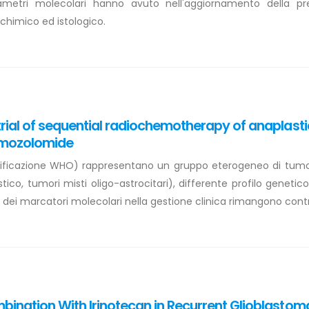
rametri molecolari hanno avuto nell'aggiornamento della pre
himico ed istologico.
ial of sequential radiochemotherapy of anaplasti
temozolomide
lassificazione WHO) rappresentano un gruppo eterogeneo di tumor
ico, tumori misti oligo-astrocitari), differente profilo genetico
lo dei marcatori molecolari nella gestione clinica rimangono contr
ination With Irinotecan in Recurrent Glioblastom