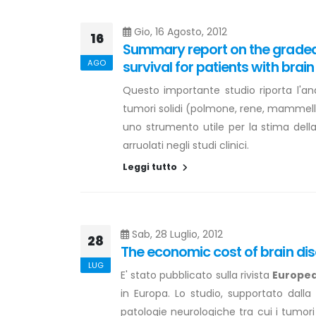
Gio, 16 Agosto, 2012
16
Summary report on the graded 
AGO
survival for patients with bra
Questo importante studio riporta l'anal
tumori solidi (polmone, rene, mammella,
uno strumento utile per la stima della
arruolati negli studi clinici.
Leggi tutto
Sab, 28 Luglio, 2012
28
The economic cost of brain dis
LUG
E' stato pubblicato sulla rivista
Europea
in Europa. Lo studio, supportato dall
patologie neurologiche tra cui i tumori