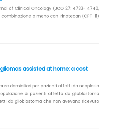
rnal of Clinical Oncology (JCO 27: 4733- 4740,
) in combinazione o meno con Irinotecan (CPT-11)
t gliomas assisted at home: a cost
 cure domiciliari per pazienti affetti da neoplasia
 popolazione di pazienti affetta da glioblastoma
ffetti da glioblastoma che non avevano ricevuto