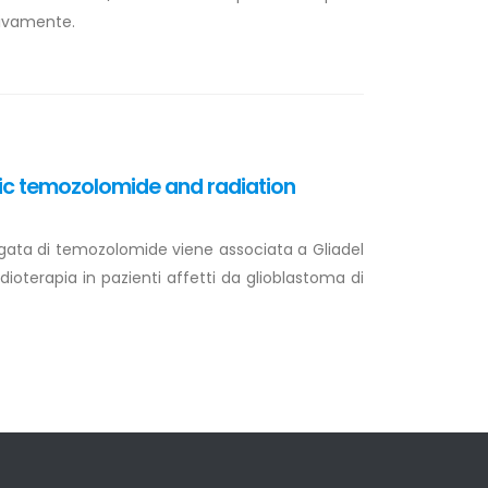
tivamente.
ic temozolomide and radiation
ungata di temozolomide viene associata a Gliadel
terapia in pazienti affetti da glioblastoma di