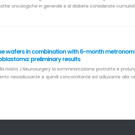
alattie oncologiche in generale e al diabete considerate cumula
ine wafers in combination with 6-month metronom
oblastoma: preliminary results
sulla rivista J Neurosurgery la somministrazione protratta e prol
to neoadiuvante e quindi concomitante ed adiuvante alla radio