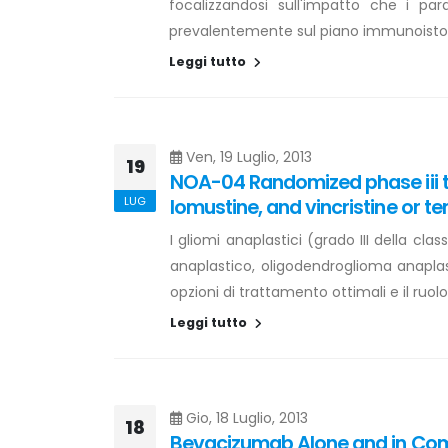
focalizzandosi sull'impatto che i pa
prevalentemente sul piano immunoistoc
Leggi tutto
Ven, 19 Luglio, 2013
19
NOA-04 Randomized phase iii tr
LUG
lomustine, and vincristine or 
I gliomi anaplastici (grado III della c
anaplastico, oligodendroglioma anaplast
opzioni di trattamento ottimali e il ruo
Leggi tutto
Gio, 18 Luglio, 2013
18
Bevacizumab Alone and in Comb