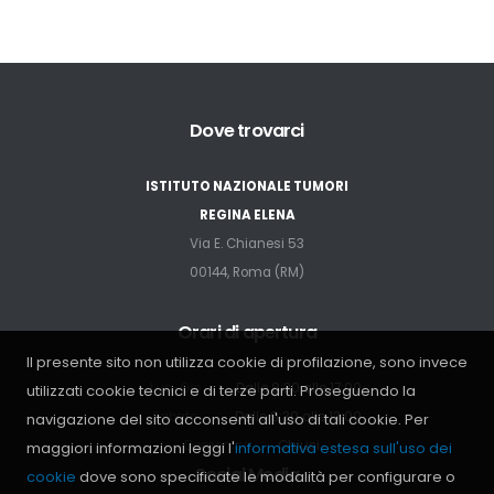
Dove trovarci
ISTITUTO NAZIONALE TUMORI
REGINA ELENA
Via E. Chianesi 53
00144, Roma (RM)
Orari di apertura
Il presente sito non utilizza cookie di profilazione, sono invece
Lun-Gio
Dalle 8:30 alle 17:00
utilizzati cookie tecnici e di terze parti. Proseguendo la
Sabato
Dalle 9:30 alle 13:00
navigazione del sito acconsenti all'uso di tali cookie. Per
Domenica
Chiusi
maggiori informazioni leggi l'
informativa estesa sull'uso dei
Social Media
cookie
dove sono specificate le modalità per configurare o